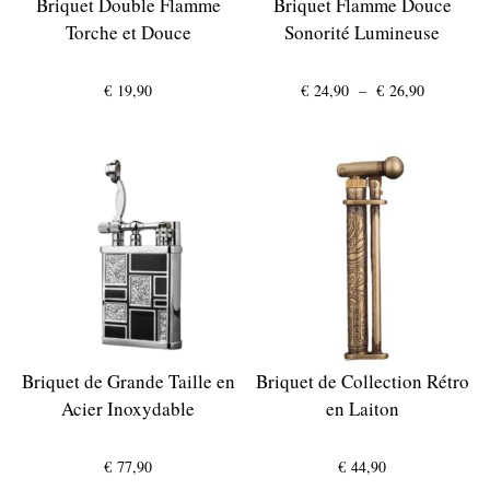
Briquet Double Flamme
Briquet Flamme Douce
Torche et Douce
Sonorité Lumineuse
Plage
€
19,90
€
24,90
–
€
26,90
de
prix :
€ 24,90
à
€ 26,90
Briquet de Grande Taille en
Briquet de Collection Rétro
Acier Inoxydable
en Laiton
€
77,90
€
44,90