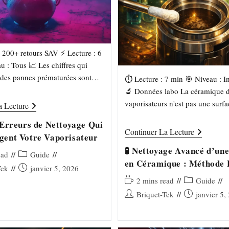
: 200+ retours SAV ⚡ Lecture : 6
u : Tous 📈 Les chiffres qui
des pannes prématurées sont
⏱️ Lecture : 7 min 🎯 Niveau : I
auvais…
🔬 Données labo La céramique 
vaporisateurs n'est pas une sur
🚫
a Lecture
Les
les autres. Sa micro-porosité reti
10
 Erreurs de Nettoyage Qui
terpènes et huiles…
Erreurs
🧪
Continuer La Lecture
ent Votre Vaporisateur
De
Nettoyage
Nettoyage
Avancé
🧪 Nettoyage Avancé d’u
Qui
Post
ead
Guide
D’une
Endommagent
en Céramique : Méthode 
Chambre
category:
Publication
Tek
janvier 5, 2026
Votre
En
Briquet-Tek
Vaporisateur
publiée :
Céramique
Temps
Post
2 mins read
Guide
:
de
category:
Auteur/autrice
Publication
Briquet-Tek
janvier 5,
Méthode
lecture :
Expert
de
publiée :
Briquet-
la
Tek
publication :