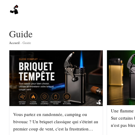
Skip
to
content
Guide
Accueil
-
Guide
Une flamme c
Vous partez en randonnée, camping ou
Sur certains
bivouac ? Un briquet classique qui s'éteint au
n'est pas bl
premier coup de vent, c'est la frustration
classique. El