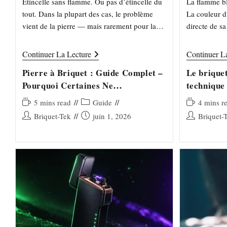
Étincelle sans flamme. Ou pas d’étincelle du
La flamme bl
tout. Dans la plupart des cas, le problème
La couleur d
vient de la pierre — mais rarement pour la
directe de s
raison qu’on croit. Composition, dureté,
orange conti
compatibilité…
non brûlée
Pierre
Continuer La Lecture
Continuer L
À
Briquet
Pierre à Briquet : Guide Complet –
Le brique
:
Pourquoi Certaines Ne
technique
Guide
Complet
Fonctionnent Pas
–
Temps
Post
Temps
5 mins read
Guide
4 mins r
Pourquoi
de
category:
de
Auteur/autrice
Publication
Auteur/autrice
Briquet-Tek
juin 1, 2026
Briquet-
Certaines
lecture :
lecture :
Ne
de
publiée :
de
Fonctionnent
la
la
Pas
publication :
publication :