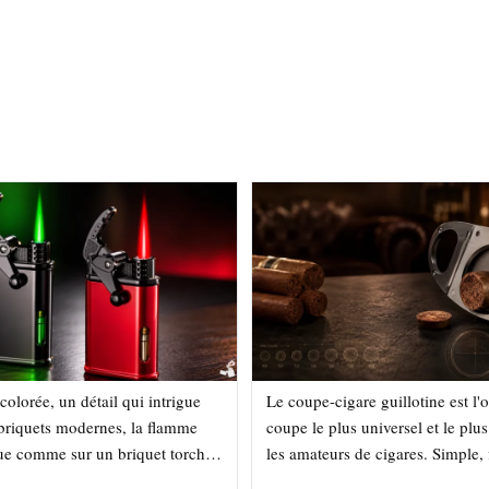
olorée, un détail qui intrigue
Le coupe-cigare guillotine est l'o
 briquets modernes, la flamme
coupe le plus universel et le plus 
eue comme sur un briquet torche
les amateurs de cigares. Simple, 
le peut apparaître verte, rouge,
compatible avec tous les formats