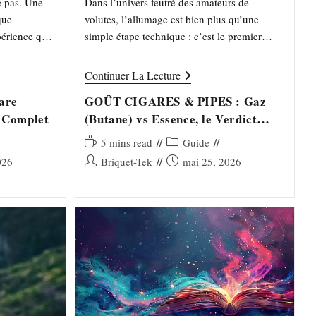
e pas. Une
Dans l’univers feutré des amateurs de
que
volutes, l’allumage est bien plus qu’une
périence qui
simple étape technique : c’est le premier
ulière,
contact avec le tabac, le rituel fondateur qui
ide
conditionne l'intégralité de…
GOÛT
Continuer La Lecture
CIGARES
&
are
GOÛT CIGARES & PIPES : Gaz
PIPES
 Complet
(Butane) vs Essence, le Verdict
nt
:
Gaz
Définitif
(Butane)
Temps
Post
5 mins read
Guide
Vs
de
category:
Auteur/autrice
Publication
026
Briquet-Tek
mai 25, 2026
Essence,
lecture :
Le
de
publiée :
Verdict
la
Définitif
publication :