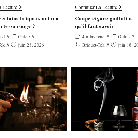
ngée ou…
— voici…
Pourquoi
Coupe-
a Lecture
Continuer La Lecture
Certains
Cigare
Briquets
Guillotine
certains briquets ont une
Coupe-cigare guillotine —
Ont
—
rte ou rouge ?
qu’il faut savoir
Une
Tout
Flamme
Ce
Verte
Qu’il
Post
Temps
Post
ead
Guide
4 mins read
Guide
Ou
Faut
category:
de
category:
Publication
Auteur/autrice
Publication
Tek
juin 28, 2026
Briquet-Tek
juin 18, 2
Rouge
Savoir
lecture :
?
publiée :
de
publiée :
la
publication :