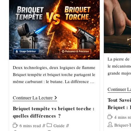
La pierre de 
le mécanisme
Deux technologies, deux logiques de flamme
grande major
Briquet tempête et briquet torche partagent le
fonctionne e
même carburant : le butane. La différence est
pierre…
dans la conception du brûleur, la pression de
Continuer L
gaz…
Briquet
Continuer La Lecture
Tout Savoi
Tempête
Vs
Briquet : 
Briquet tempête vs briquet torche :
Briquet
Flamme
quelles différences ?
Torche
Temps
4 mins r
:
de
Auteur/autrice
Briquet-
Quelles
Temps
Post
6 mins read
Guide
lecture :
Différences ?
de