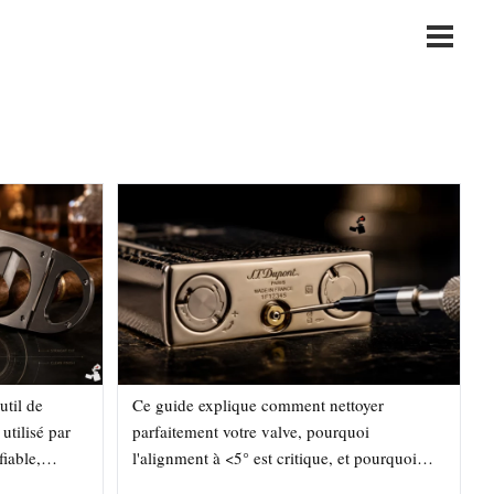
Main
Menu
util de
Ce guide explique comment nettoyer
utilisé par
parfaitement votre valve, pourquoi
fiable,
l'alignment à <5° est critique, et pourquoi
 de cigares
cette attente de 2-10 minutes change tout.