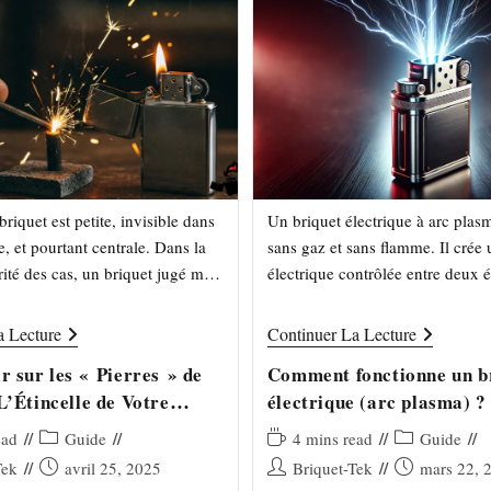
briquet est petite, invisible dans
Un briquet électrique à arc plas
, et pourtant centrale. Dans la
sans gaz et sans flamme. Il crée
ité des cas, un briquet jugé mort
électrique contrôlée entre deux 
ncore parfaitement — seule la
pour allumer rapidement, même
vent. Ici, on…
Tout
Comment
a Lecture
Continuer La Lecture
Savoir
Fonctionne
Sur
Un
r sur les « Pierres » de
Comment fonctionne un b
Les
Briquet
L’Étincelle de Votre
électrique (arc plasma) ?
« Pierres »
Électrique
De
(arc
Briquet
Plasma)
Post
Temps
Post
ead
Guide
4 mins read
Guide
:
?
category:
de
category:
Publication
Auteur/autrice
Publication
Tek
avril 25, 2025
Briquet-Tek
mars 22, 
L’Étincelle
lecture :
De
publiée :
de
publiée :