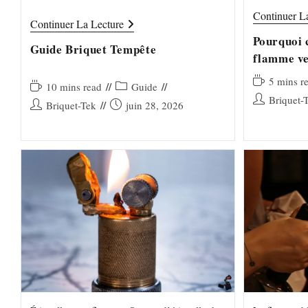
garantie. Le briquet tempête résout ce
parfois ora
Continuer L
problème. Conçu pour…
Guide
Continuer La Lecture
Briquet
Pourquoi 
Tempête
Guide Briquet Tempête
flamme ve
Temps
5 mins r
Temps
Post
10 mins read
Guide
de
Auteur/autrice
Briquet-
de
category:
Auteur/autrice
Publication
Briquet-Tek
juin 28, 2026
lecture :
de
lecture :
de
publiée :
la
la
publication :
publication :