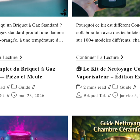
 qu’un Briquet à Gaz Standard ?
Pourquoi ce kit est différent Co
 gaz standard produit une flamme
collaboration avec des technicien
-orangée, à une température de
sur 100+ modèles différents, cha
. Il est rechargeable au
été sélectionné pour une raison 
Testé labo 🔬…
Guide
🧰
a Lecture
Continuer La Lecture
Complet
Le
Du
Kit
plet du Briquet à Gaz
🧰 Le Kit de Nettoyage C
Briquet
De
— Piézo et Meule
Vaporisateur – Édition E
À
Nettoyage
Gaz
Complet
Briquet-Tek
Standard
Vaporisateu
Post
Temps
Post
ead
Guide
2 mins read
Guide
—
–
category:
de
category:
Publication
Auteur/autrice
Publication
Tek
mai 23, 2026
Briquet-Tek
janvier 5,
Piézo
Édition
lecture :
Et
Expert
publiée :
de
publiée :
Meule
Briquet-
la
Tek
publication :