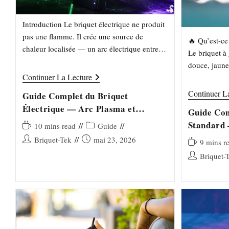
Introduction Le briquet électrique ne produit
pas une flamme. Il crée une source de
🔥 Qu’est-ce
chaleur localisée — un arc électrique entre
Le briquet à
deux électrodes, ou un filament incandescent
douce, jaune
— capable d'allumer…
Guide
Continuer La Lecture
800–1 000 °C
Complet
butane…
Du
Continuer L
Guide Complet du Briquet
Briquet
Électrique — Arc Plasma et
Électrique
Guide Com
—
Filament Tungstène
Standard 
Arc
Temps
Post
10 mins read
Guide
Plasma
de
category:
Auteur/autrice
Publication
Briquet-Tek
mai 23, 2026
Et
Temps
9 mins r
lecture :
Filament
de
publiée :
de
Auteur/autrice
Briquet-
Tungstène
la
lecture :
de
publication :
la
publication :