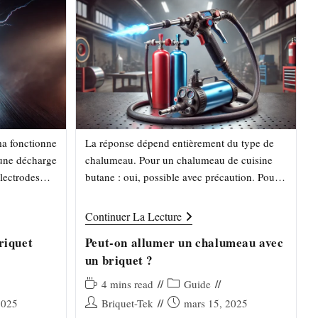
ma fonctionne
La réponse dépend entièrement du type de
 une décharge
chalumeau. Pour un chalumeau de cuisine
électrodes
butane : oui, possible avec précaution. Pour
 avec du
un chalumeau propane avec tuyau : risqué.
Pour un chalumeau…
Peut-
Continuer La Lecture
On
Allumer
riquet
Peut-on allumer un chalumeau avec
Un
un briquet ?
Chalumeau
Avec
Un
Temps
Post
4 mins read
Guide
Briquet
de
category:
Auteur/autrice
Publication
2025
Briquet-Tek
mars 15, 2025
?
lecture :
de
publiée :