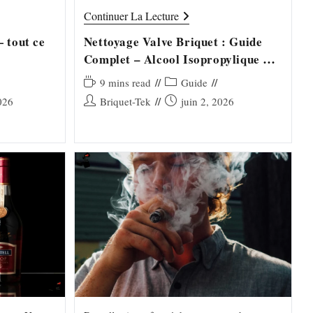
Qu'est-ce qu'une Valve de Briquet ? La…
Nettoyage
Continuer La Lecture
Valve
Briquet
 tout ce
Nettoyage Valve Briquet : Guide
:
Complet – Alcool Isopropylique &
Guide
Complet
Alignement Parfait
–
Temps
Post
9 mins read
Guide
Alcool
de
category:
Auteur/autrice
Publication
026
Briquet-Tek
juin 2, 2026
Isopropylique
lecture :
&
de
publiée :
Alignement
la
Parfait
publication :