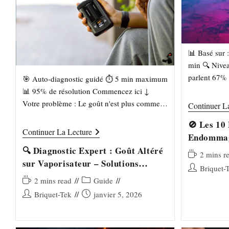
📊 Basé sur 
min 🔍 Nivea
parlent 67% 
🎯 Auto-diagnostic guidé ⏱️ 5 min maximum
dues à un m
📊 95% de résolution Commencez ici ↓
Votre problème : Le goût n'est plus comme
Continuer L
avant, mais vous ne savez pas pourquoi.
🚫 Les 10
Question…
🔍
Continuer La Lecture
Endommag
Diagnostic
Expert
🔍 Diagnostic Expert : Goût Altéré
Temps
2 mins r
:
sur Vaporisateur – Solutions
Goût
de
Auteur/autrice
Briquet-
Altéré
Briquet-Tek
lecture :
de
Sur
Temps
Post
2 mins read
Guide
Vaporisateur
la
de
category:
Auteur/autrice
Publication
Briquet-Tek
janvier 5, 2026
–
publication :
lecture :
Solutions
de
publiée :
Briquet-
la
Tek
publication :