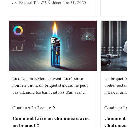
de
category:
Auteur/autrice
Publication
Briquet-Tek
décembre 31, 2025
la
lecture :
de
publiée :
publication :
la
publication :
La question revient souvent. La réponse
Un briquet "s
honnête : non, un briquet standard ne peut
boîtier recta
pas atteindre les températures d'un vrai
intérieur amo
chalumeau. Mais voici exactement pourquoi,
spécificités
ce que les modifications font…
l'ajustement 
Comment
Continuer La Lecture
Continuer L
Faire
Un
Comment faire un chalumeau avec
Comment 
Chalumeau
un briquet ?
Chalumeau
Avec