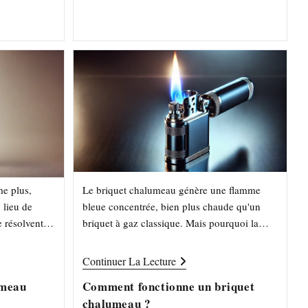
la
publication :
me plus,
Le briquet chalumeau génère une flamme
 lieu de
bleue concentrée, bien plus chaude qu'un
 résolvent
briquet à gaz classique. Mais pourquoi la
s. Ce guide
flamme est-elle bleue ? Pourquoi résiste-t-elle
au vent ? Comment choisir…
Comment
Continuer La Lecture
Fonctionne
Un
umeau
Comment fonctionne un briquet
Briquet
chalumeau ?
Chalumeau