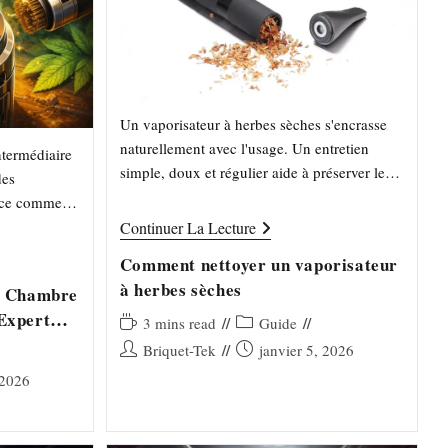
Un vaporisateur à herbes sèches s'encrasse
naturellement avec l'usage. Un entretien
ntermédiaire
simple, doux et régulier aide à préserver le
des
goût, la restitution des arômes/terpènes et la
face comme
stabilité de chauffe, sans…
Comment
ent les
Continuer La Lecture
Nettoyer
Un
Comment nettoyer un vaporisateur
Vaporisateur
à herbes sèches
À
ne Chambre
Herbes
Expert
Sèches
Temps
Post
3 mins read
Guide
de
category:
Auteur/autrice
Publication
Briquet-Tek
janvier 5, 2026
lecture :
de
publiée :
 2026
la
publication :