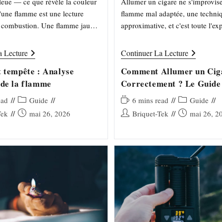
eue — ce que révèle la couleur
Allumer un cigare ne s'improvis
'une flamme est une lecture
flamme mal adaptée, une techni
a combustion. Une flamme jaune-
approximative, et c'est toute l'ex
ent des particules de carbone
part en fumée : combustion irrég
s…
amertume, arômes altérés. Ce gu
Le
Comment
a Lecture
Continuer La Lecture
Briquet
Allumer
couvre…
Tempête
Un
t tempête : Analyse
Comment Allumer un Cig
:
Cigare
 de la flamme
Correctement ? Le Guide
Analyse
Correcteme
Technique
?
De
Le
Post
Temps
Post
ead
Guide
6 mins read
Guide
La
Guide
category:
de
category:
Publication
Auteur/autrice
Publication
Tek
mai 26, 2026
Briquet-Tek
mai 26, 2
Flamme
Complet
lecture :
publiée :
de
publiée :
la
publication :