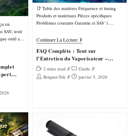
📑 Table des matières Fréquence et timing
Produits et matériaux Pièces spécifiques
Problèmes courants Garantie et SAV 1.
nçu en
Fréquence et Timing Q1 : À quelle fréquence
s SAV, testé
dois-je vraiment nettoyer mon…
que outil a
FAQ
Continuer La Lecture
Complète
précise. ✅
:
FAQ Complète : Tout sur
Tout
l’Entretien du Vaporisateur –
Sur
L’Entretien
Briquet-Tek
omplet
Du
Temps
Post
2 mins read
Guide
Vaporisateur
xpert
de
category:
Auteur/autrice
Publication
Briquet-Tek
janvier 5, 2026
–
lecture :
Briquet-
de
publiée :
r
Tek
la
 2026
publication :