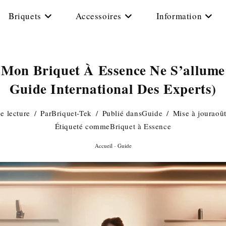
Briquets
Accessoires
Information
Mon Briquet À Essence Ne S’allume
Guide International Des Experts)
e lecture
Par
Briquet-Tek
Publié dans
Guide
Mise à jour
aoû
Étiqueté comme
Briquet à Essence
Accueil
-
Guide