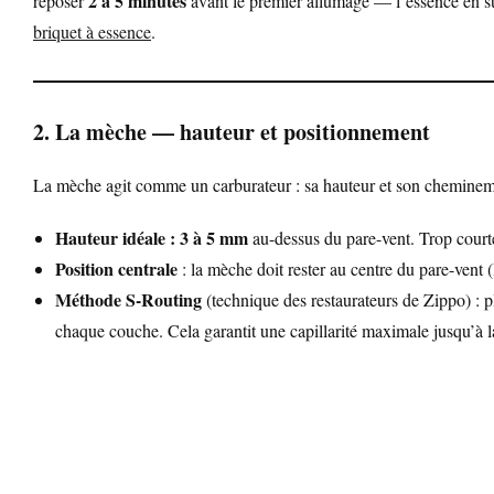
2 à 5 minutes
reposer
avant le premier allumage — l’essence en su
briquet à essence
.
2. La mèche — hauteur et positionnement
La mèche agit comme un carburateur : sa hauteur et son chemineme
Hauteur idéale : 3 à 5 mm
au-dessus du pare-vent. Trop court
Position centrale
: la mèche doit rester au centre du pare-vent (
Méthode S-Routing
(technique des restaurateurs de Zippo) : p
chaque couche. Cela garantit une capillarité maximale jusqu’à l