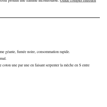
essif produit une flamme incontrôlable.
Guide complet entretien
mme géante, fumée noire, consommation rapide.
 mal.
de coton une par une en faisant serpenter la mèche en S entre