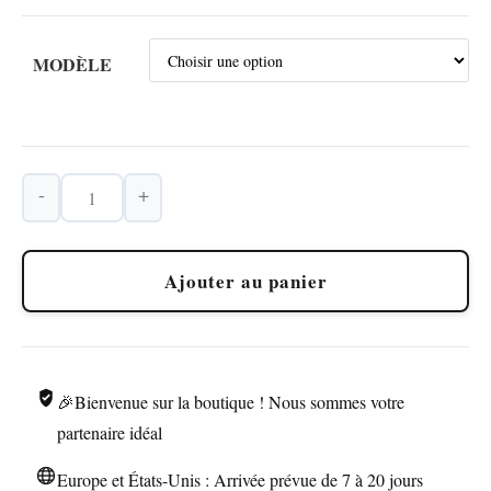
MODÈLE
-
+
quantité
de
Briquet
Ajouter au panier
à
Essence
Vintage
Doré,
🎉Bienvenue sur la boutique ! Nous sommes votre
Chaîne
et
partenaire idéal
Pièces
Europe et États-Unis : Arrivée prévue de 7 à 20 jours
Artisanales