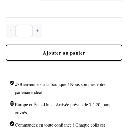
-
+
quantité
de
Briquet
Ajouter au panier
de
Tranchée
Métal
Corde
🎉Bienvenue sur la boutique ! Nous sommes votre
partenaire idéal
Europe et États-Unis : Arrivée prévue de 7 à 20 jours
ouvrés
Commandez en toute confiance ! Chaque colis est