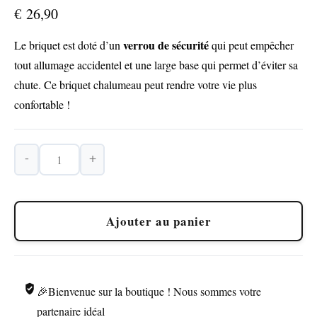
€
26,90
verrou de sécurité
Le briquet est doté d’un
qui peut empêcher
tout allumage accidentel et une large base qui permet d’éviter sa
chute. Ce briquet chalumeau peut rendre votre vie plus
confortable !
-
+
quantité
de
Briquet
Ajouter au panier
Chalumeau
Cuisine
Soudure
🎉Bienvenue sur la boutique ! Nous sommes votre
partenaire idéal