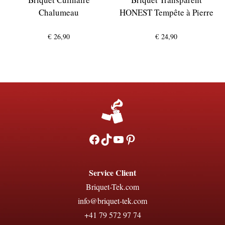
Chalumeau
HONEST Tempête à Pierre
€
26,90
€
24,90
Facebook
TikTok
YouTube
Pinterest
Service Client
Briquet-Tek.com
info@briquet-tek.com
+41 79 572 97 74