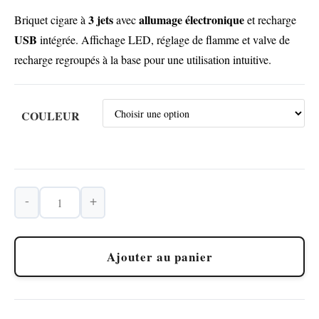
3 jets
allumage électronique
Briquet cigare à
avec
et recharge
USB
intégrée. Affichage LED, réglage de flamme et valve de
recharge regroupés à la base pour une utilisation intuitive.
COULEUR
-
+
quantité
de
Briquet
Ajouter au panier
Cigare
3
Jets
avec