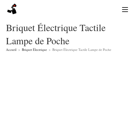
Skip
to
content
Briquet Électrique Tactile
Lampe de Poche
Accueil
>
Briquet Électrique
>
Briquet Électrique Tactile Lampe de Poche