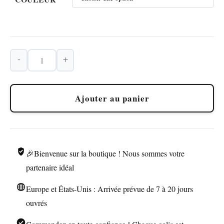
-
+
quantité
de
Briquet
Ajouter au panier
Électrique
Tactile
Lampe
de
🎉Bienvenue sur la boutique ! Nous sommes votre
Poche
partenaire idéal
Europe et États-Unis : Arrivée prévue de 7 à 20 jours
ouvrés