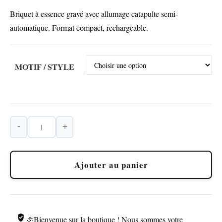
Briquet à essence gravé avec allumage catapulte semi-
automatique. Format compact, rechargeable.
MOTIF / STYLE
-
+
quantité
de
Briquet
Ajouter au panier
Essence
Laiton
–
Allumage
🎉Bienvenue sur la boutique ! Nous sommes votre
Catapulte