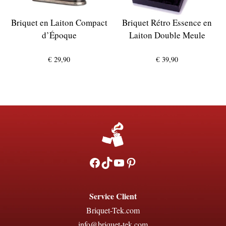
Briquet en Laiton Compact
Briquet Rétro Essence en
d’Époque
Laiton Double Meule
€
29,90
€
39,90
Facebook
TikTok
YouTube
Pinterest
Service Client
Briquet-Tek.com
info@briquet-tek.com