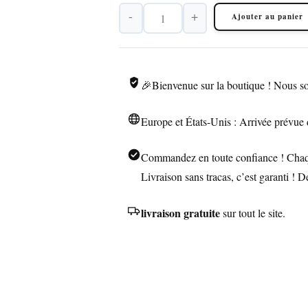
-
+
Ajouter au panier
quantité
de
Briquet
IMCO
🎉Bienvenue sur la boutique ! Nous so
Ultra
Fin
Europe et États-Unis : Arrivée prévue 
à
Essence
Commandez en toute confiance ! Chaque
Livraison sans tracas, c’est garanti ! 
livraison gratuite
sur tout le site.