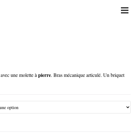
Main
Menu
pierre
e avec une molette à
. Bras mécanique articulé. Un briquet