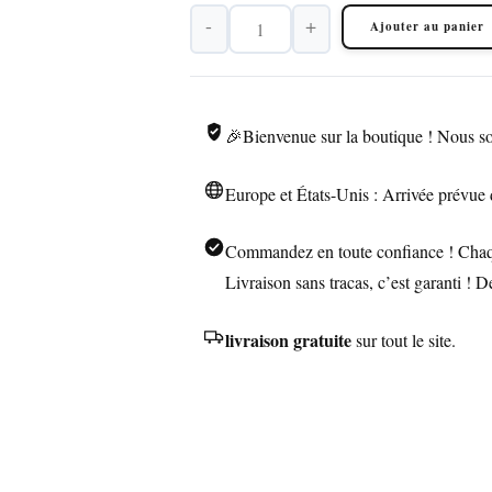
-
+
Ajouter au panier
quantité
de
JOBON
Briquet
🎉Bienvenue sur la boutique ! Nous so
Torche
3
Europe et États-Unis : Arrivée prévue 
Jets
–
Commandez en toute confiance ! Chaque
Flamme
Livraison sans tracas, c’est garanti ! 
Bleue,
Allumage
livraison gratuite
sur tout le site.
à
Pierre
Très
Forte