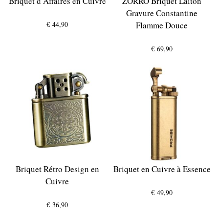
Briquet d’Affaires en Cuivre
ZORRO Briquet Laiton
Gravure Constantine
€
44,90
Flamme Douce
€
69,90
Briquet Rétro Design en
Briquet en Cuivre à Essence
Cuivre
€
49,90
€
36,90