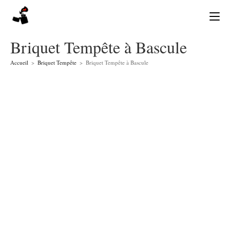
Skip
to
content
Briquet Tempête à Bascule
Accueil
>
Briquet Tempête
>
Briquet Tempête à Bascule