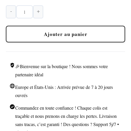
-
+
quantité
de
Briquet
Ajouter au panier
Tempête
Stylo
Pulvérisateur
🎉Bienvenue sur la boutique ! Nous sommes votre
partenaire idéal
Europe et États-Unis : Arrivée prévue de 7 à 20 jours
ouvrés
Commandez en toute confiance ! Chaque colis est
traçable et nous prenons en charge les pertes. Livraison
sans tracas, c’est garanti ! Des questions ? Support 5j/7 •