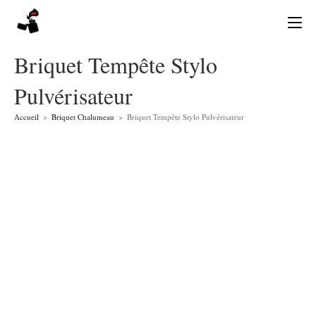
Skip
to
content
Briquet Tempête Stylo
Pulvérisateur
Accueil
>
Briquet Chalumeau
>
Briquet Tempête Stylo Pulvérisateur