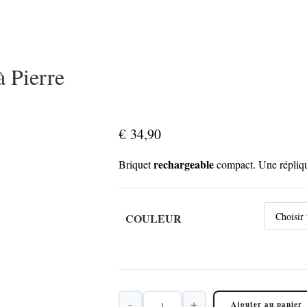
à Pierre
€
34,90
rechargeable
Briquet
compact. Une répliq
COULEUR
-
+
Ajouter au panier