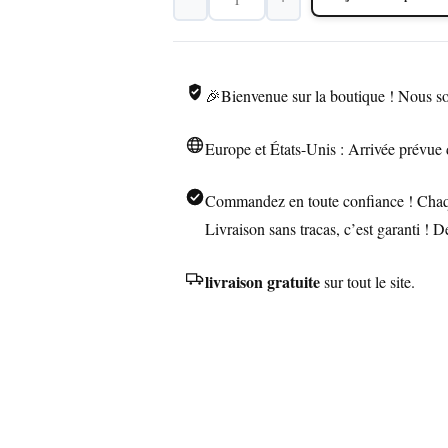
quantité
de
Briquet
Vintage
🎉Bienvenue sur la boutique ! Nous so
Réplique
Rétro
Europe et États-Unis : Arrivée prévue 
à
Pierre
Commandez en toute confiance ! Chaque
Livraison sans tracas, c’est garanti ! 
livraison gratuite
sur tout le site.