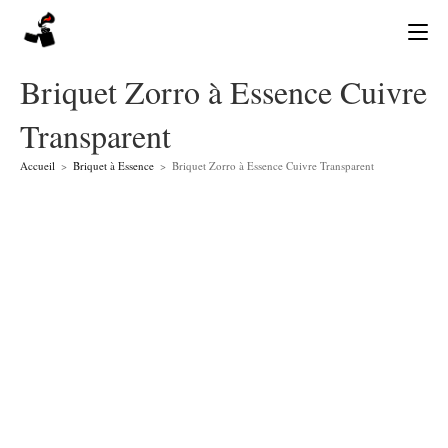
Skip
to
content
Briquet Zorro à Essence Cuivre
Transparent
Accueil
>
Briquet à Essence
>
Briquet Zorro à Essence Cuivre Transparent