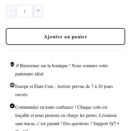
-
+
quantité
de
Briquet
Ajouter au panier
Zorro
à
Essence
Cuivre
🎉Bienvenue sur la boutique ! Nous sommes votre
Transparent
partenaire idéal
Europe et États-Unis : Arrivée prévue de 7 à 20 jours
ouvrés
Commandez en toute confiance ! Chaque colis est
traçable et nous prenons en charge les pertes. Livraison
sans tracas, c’est garanti ! Des questions ? Support 5j/7 •