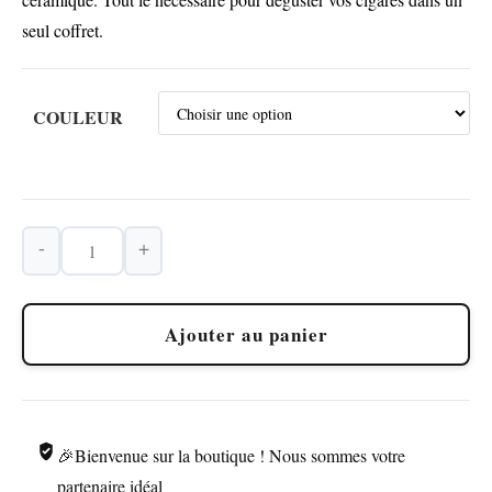
seul coffret.
COULEUR
-
+
quantité
de
GALINER
Ajouter au panier
Coffret
Cigare
Briquet
Torche
🎉Bienvenue sur la boutique ! Nous sommes votre
et
Accessoires
partenaire idéal