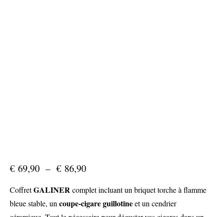
€
69,90
–
€
86,90
Plage
de
prix :
€ 69,90
GALINER
Coffret
complet incluant un briquet torche à flamme
à
€ 86,90
coupe-cigare guillotine
bleue stable, un
et un cendrier
céramique. Tout le nécessaire pour déguster vos cigares dans un