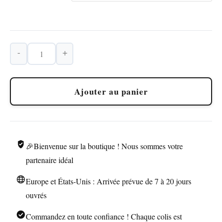
-
+
quantité
de
Briquet
Ajouter au panier
LUBINSKI
3
Jets
Poinçon
🎉Bienvenue sur la boutique ! Nous sommes votre
2
Tailles
partenaire idéal
Europe et États-Unis : Arrivée prévue de 7 à 20 jours
ouvrés
Commandez en toute confiance ! Chaque colis est