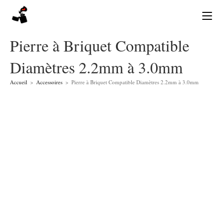
Skip
to
content
Pierre à Briquet Compatible
Diamètres 2.2mm à 3.0mm
Accueil
>
Accessoires
>
Pierre à Briquet Compatible Diamètres 2.2mm à 3.0mm