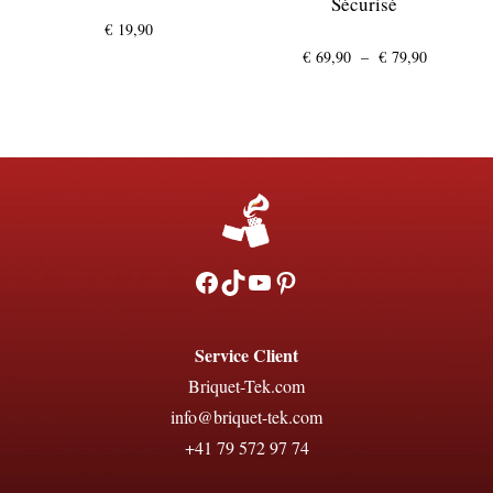
Sécurisé
€
19,90
Plage
€
69,90
–
€
79,90
de
prix :
€ 69,90
à
€ 79,90
Facebook
TikTok
YouTube
Pinterest
Service Client
Briquet-Tek.com
info@briquet-tek.com
+41 79 572 97 74