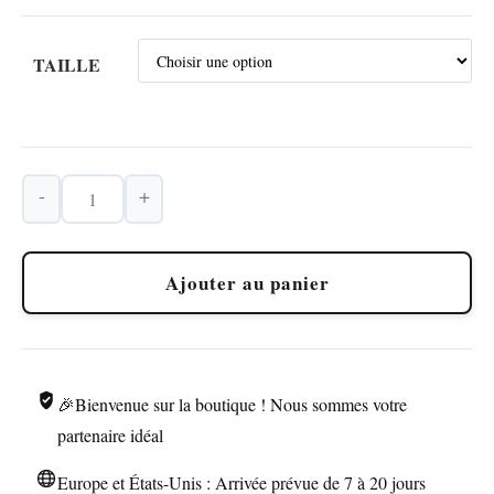
TAILLE
-
+
quantité
de
Pierre
Ajouter au panier
à
Briquet
Compatible
Diamètres
🎉Bienvenue sur la boutique ! Nous sommes votre
2.2mm
à
partenaire idéal
3.0mm
Europe et États-Unis : Arrivée prévue de 7 à 20 jours