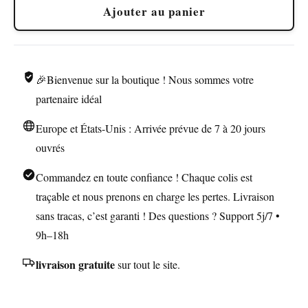
Ajouter au panier
Bois
de
Bruyère
pour
🎉Bienvenue sur la boutique ! Nous sommes votre
Tabac
partenaire idéal
Europe et États-Unis : Arrivée prévue de 7 à 20 jours
ouvrés
Commandez en toute confiance ! Chaque colis est
traçable et nous prenons en charge les pertes. Livraison
sans tracas, c’est garanti ! Des questions ? Support 5j/7 •
9h–18h
livraison gratuite
sur tout le site.