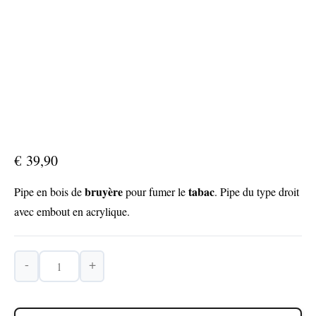
€
39,90
bruyère
tabac
Pipe en bois de
pour fumer le
. Pipe du type droit
avec embout en acrylique.
-
+
quantité
de
Pipe