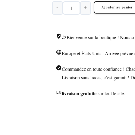
-
+
Ajouter au panier
quantité
de
Vaporisateur
de
🎉Bienvenue sur la boutique ! Nous so
Cire
avec
Europe et États-Unis : Arrivée prévue 
Chambre
en
Commandez en toute confiance ! Chaque
Quartz
Livraison sans tracas, c’est garanti ! 
livraison gratuite
sur tout le site.