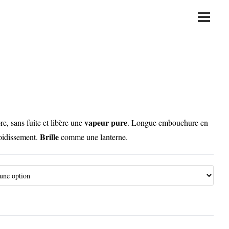
Main
Menu
vapeur
pure
e, sans fuite et libère une
. Longue embouchure en
Brille
roidissement.
comme une lanterne.