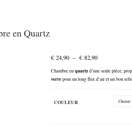
bre en Quartz
€
24,90
–
€
82,90
Plage
de
prix :
€ 24,90
quartz
Chambre en
d’une seule pièce, propr
à
€ 82,90
verre
pour un long flux d’air et un bon ref
COULEUR