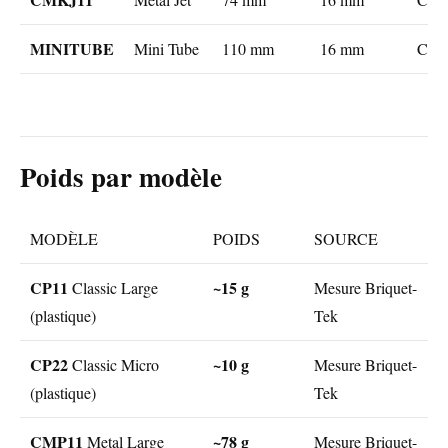
MINITUBE
Mini Tube
110 mm
16 mm
CP11
Poids par modèle
MODÈLE
POIDS
SOURCE
CP11
~15 g
Classic Large
Mesure Briquet-
(plastique)
Tek
CP22
~10 g
Classic Micro
Mesure Briquet-
(plastique)
Tek
CMP11
~78 g
Metal Large
Mesure Briquet-