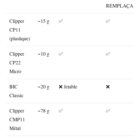
REMPLAÇABL
Clipper
~15 g
✅
✅
CP11
(plastique)
Clipper
~10 g
✅
✅
CP22
Micro
BIC
~20 g
❌ Jetable
❌
Classic
Clipper
~78 g
✅
✅
CMP11
Métal