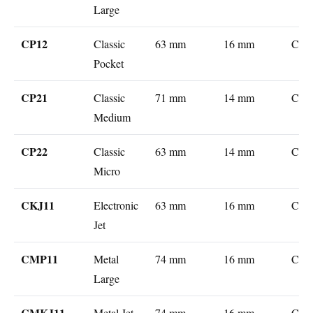
Large
CP12
Classic
63 mm
16 mm
CP11
Pocket
CP21
Classic
71 mm
14 mm
CP22
Medium
CP22
Classic
63 mm
14 mm
CP22
Micro
CKJ11
Electronic
63 mm
16 mm
CP11
Jet
CMP11
Metal
74 mm
16 mm
CP11
Large
CMKJ11
Metal Jet
74 mm
16 mm
CP11