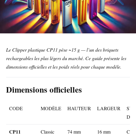
Le Clipper plastique CP11 pèse ~15 g — l’un des briquets
rechargeables les plus légers du marché. Ce guide présente les
dimensions officielles et les poids réels pour chaque modèle.
Dimensions officielles
CODE
MODÈLE
HAUTEUR
LARGEUR
SY
D’
CP11
Classic
74 mm
16 mm
CP11