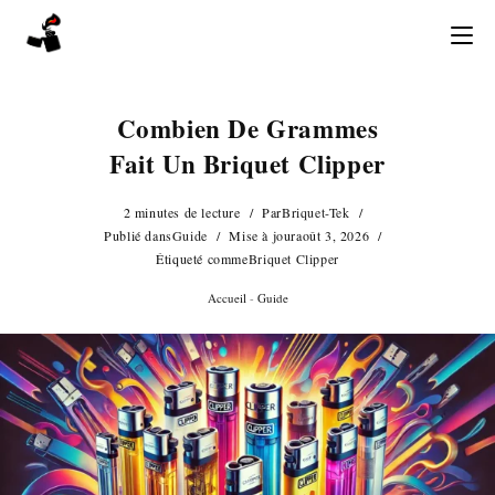
Skip
to
content
Combien De Grammes
Fait Un Briquet Clipper
2 minutes de lecture
Par
Briquet-Tek
Publié dans
Guide
Mise à jour
août 3, 2026
Étiqueté comme
Briquet Clipper
Accueil
-
Guide