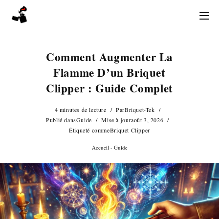
Skip
to
content
Comment Augmenter La
Flamme D’un Briquet
Clipper : Guide Complet
4 minutes de lecture
Par
Briquet-Tek
Publié dans
Guide
Mise à jour
août 3, 2026
Étiqueté comme
Briquet Clipper
Accueil
-
Guide