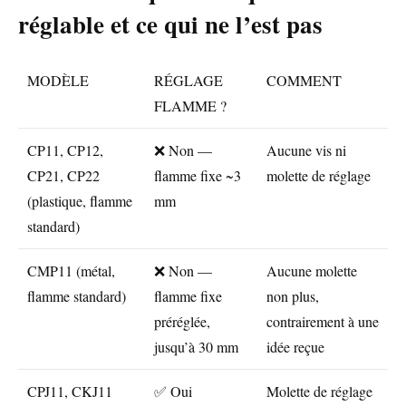
réglable et ce qui ne l’est pas
MODÈLE
RÉGLAGE
COMMENT
FLAMME ?
CP11, CP12,
❌ Non —
Aucune vis ni
CP21, CP22
flamme fixe ~3
molette de réglage
(plastique, flamme
mm
standard)
CMP11 (métal,
❌ Non —
Aucune molette
flamme standard)
flamme fixe
non plus,
préréglée,
contrairement à une
jusqu’à 30 mm
idée reçue
CPJ11, CKJ11
✅ Oui
Molette de réglage