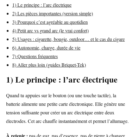
1) Le principe : l’arc électrique
2) Les pièces importantes (version simple)
3) Pourquoi c’est agréable au quotidien
4) Petit arc vs grand arc (le vrai confort)
5) Usages : cigarette, bougie, outdoor… et le cas du cigare
6) Autonomie, charge, durée de vie
7) Questions fréquentes
8) Aller plus loin (guides Briquet-Tek)
1) Le principe : l’arc électrique
Quand tu appuies sur le bouton (ou une touche tactile), la
batterie alimente une petite carte électronique. Elle génère une
tension suffisante pour créer un arc électrique entre deux
électrodes. Cet arc chauffe instantanément et permet l’allumage.
À retenir :
pas de gaz, pas d’essence, pas de pierre à changer.