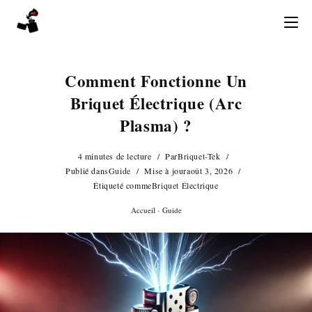
Skip
to
content
Comment Fonctionne Un
Briquet Électrique (arc
Plasma) ?
4 minutes de lecture
Par
Briquet-Tek
Publié dans
Guide
Mise à jour
août 3, 2026
Étiqueté comme
Briquet Électrique
Accueil
-
Guide