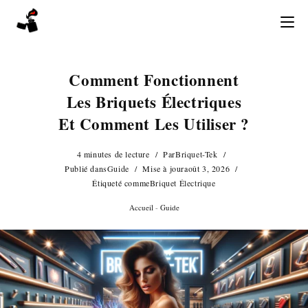
Skip
to
content
Comment Fonctionnent
Les Briquets Électriques
Et Comment Les Utiliser ?
4 minutes de lecture
Par
Briquet-Tek
Publié dans
Guide
Mise à jour
août 3, 2026
Étiqueté comme
Briquet Électrique
Accueil
-
Guide