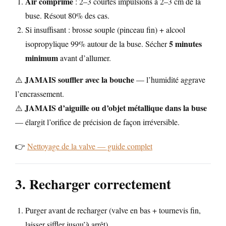
Air comprimé
: 2–3 courtes impulsions à 2–3 cm de la
buse. Résout 80% des cas.
Si insuffisant : brosse souple (pinceau fin) + alcool
5 minutes
isopropylique 99% autour de la buse. Sécher
minimum
avant d’allumer.
JAMAIS souffler avec la bouche
⚠️
— l’humidité aggrave
l’encrassement.
JAMAIS d’aiguille ou d’objet métallique dans la buse
⚠️
— élargit l’orifice de précision de façon irréversible.
👉
Nettoyage de la valve — guide complet
3. Recharger correctement
Purger avant de recharger (valve en bas + tournevis fin,
laisser siffler jusqu’à arrêt).