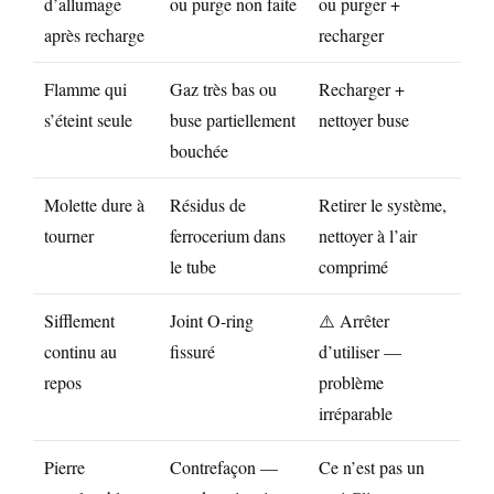
d’allumage
ou purge non faite
ou purger +
après recharge
recharger
Flamme qui
Gaz très bas ou
Recharger +
s’éteint seule
buse partiellement
nettoyer buse
bouchée
Molette dure à
Résidus de
Retirer le système,
tourner
ferrocerium dans
nettoyer à l’air
le tube
comprimé
Sifflement
Joint O-ring
⚠️ Arrêter
continu au
fissuré
d’utiliser —
repos
problème
irréparable
Pierre
Contrefaçon —
Ce n’est pas un