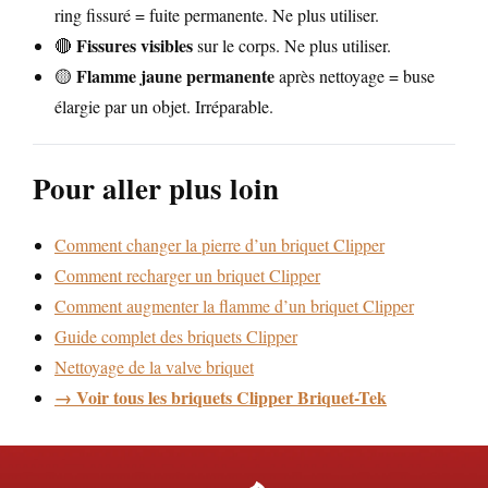
ring fissuré = fuite permanente. Ne plus utiliser.
Fissures visibles
🔴
sur le corps. Ne plus utiliser.
Flamme jaune permanente
🟡
après nettoyage = buse
élargie par un objet. Irréparable.
Pour aller plus loin
Comment changer la pierre d’un briquet Clipper
Comment recharger un briquet Clipper
Comment augmenter la flamme d’un briquet Clipper
Guide complet des briquets Clipper
Nettoyage de la valve briquet
→ Voir tous les briquets Clipper Briquet-Tek