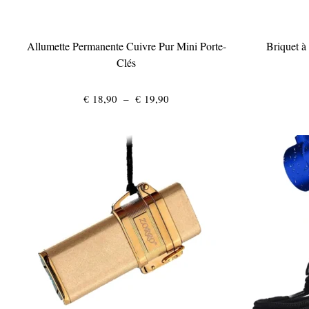
Allumette Permanente Cuivre Pur Mini Porte-
Briquet à
Clés
Plage
€
18,90
–
€
19,90
de
prix :
€ 18,90
à
€ 19,90