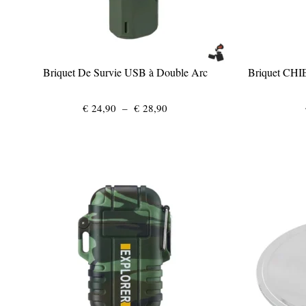
Briquet De Survie USB à Double Arc
Briquet CHI
Plage
€
24,90
–
€
28,90
de
prix :
€ 24,90
à
€ 28,90