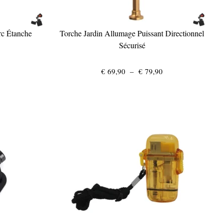
rc Étanche
Torche Jardin Allumage Puissant Directionnel
Sécurisé
Plage
€
69,90
–
€
79,90
de
prix :
€ 69,90
à
€ 79,90