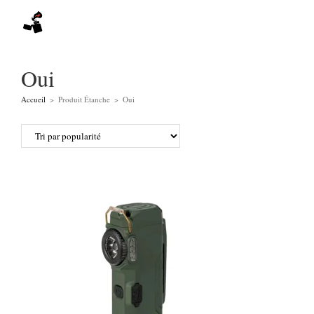
Skip
to
content
Oui
Accueil
>
Produit Étanche
>
Oui