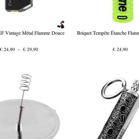
EF Vintage Métal Flamme Douce
Briquet Tempête Étanche Flam
Plage
€
24,90
–
€
29,90
€
24,90
de
prix :
€ 24,90
à
€ 29,90