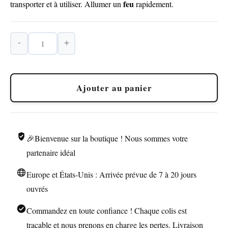
feu
transporter et à utiliser. Allumer un
rapidement.
-
+
quantité
de
Kit
Ajouter au panier
de
Survie
7
en
🎉Bienvenue sur la boutique ! Nous sommes votre
1
partenaire idéal
Europe et États-Unis : Arrivée prévue de 7 à 20 jours
ouvrés
Commandez en toute confiance ! Chaque colis est
traçable et nous prenons en charge les pertes. Livraison