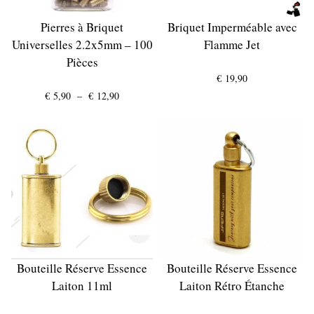
Pierres à Briquet
Briquet Imperméable avec
Universelles 2.2x5mm – 100
Flamme Jet
Pièces
€
19,90
Plage
€
5,90
–
€
12,90
de
prix :
€ 5,90
à
€ 12,90
Bouteille Réserve Essence
Bouteille Réserve Essence
Laiton 11ml
Laiton Rétro Étanche