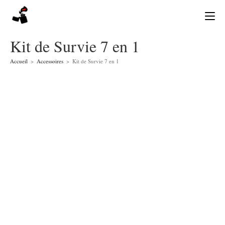
Skip
to
content
Kit de Survie 7 en 1
Accueil
>
Accessoires
>
Kit de Survie 7 en 1