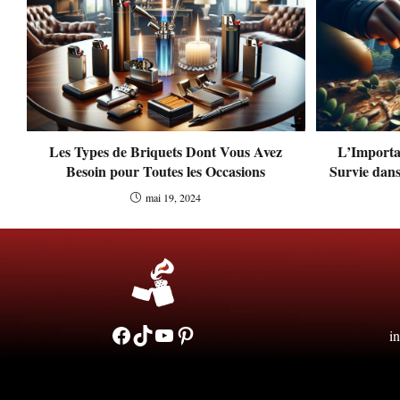
Les Types de Briquets Dont Vous Avez
L’Importa
Besoin pour Toutes les Occasions
Survie dans
mai 19, 2024
Facebook
TikTok
YouTube
Pinterest
i