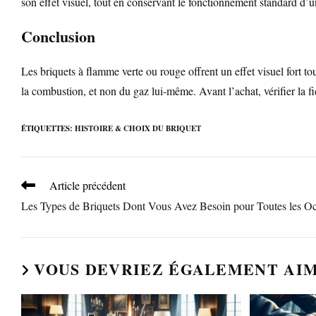
son effet visuel, tout en conservant le fonctionnement standard d’
Conclusion
Les briquets à flamme verte ou rouge offrent un effet visuel fort 
la combustion, et non du gaz lui-même. Avant l’achat, vérifier la f
ÉTIQUETTES
:
HISTOIRE & CHOIX DU BRIQUET
Read
Article précédent
more
Les Types de Briquets Dont Vous Avez Besoin pour Toutes les O
articles
VOUS DEVRIEZ ÉGALEMENT AI