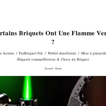
rtains Briquets Ont Une Flamme Ve
?
e lecture
Par
Briquet-Tek
Publié dans
Guide
Mise à jour
aoû
Étiqueté comme
Histoire & Choix du Briquet
Accueil
-
Guide