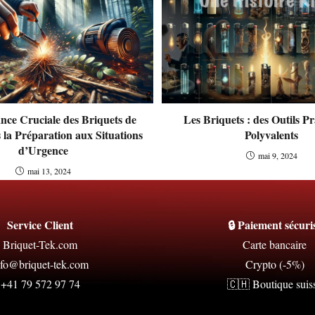
nce Cruciale des Briquets de
Les Briquets : des Outils Pr
 la Préparation aux Situations
Polyvalents
d’Urgence
mai 9, 2024
mai 13, 2024
Service Client
🔒 Paiement sécuri
Briquet-Tek.com
Carte bancaire
nfo@briquet-tek.com
Crypto (-5%)
+41 79 572 97 74
🇨🇭 Boutique suis