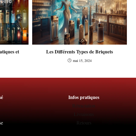
atiques et
Les Différents Types de Briquets
mai 15, 2024
sé
Infos pratiques
Rétractation
Livraisons
se
Retours