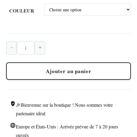
COULEUR
-
+
quantité
de
Briquet
Ajouter au panier
Culinaire
Chalumeau
🎉Bienvenue sur la boutique ! Nous sommes votre
partenaire idéal
Europe et États-Unis : Arrivée prévue de 7 à 20 jours
ouvrés