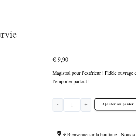
rvie
€
9,90
Magistral pour l’extérieur ! Fidèle ouvrag
l’emporter partout !
-
+
Ajouter au panier
quantité
de
Meule
d'Allumage
🎉Bienvenue sur la boutique ! Nous so