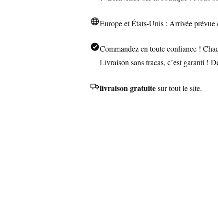
Briquet
de
Europe et États-Unis : Arrivée prévue 
Survie
Commandez en toute confiance ! Chaque
Livraison sans tracas, c’est garanti ! 
livraison gratuite
sur tout le site.