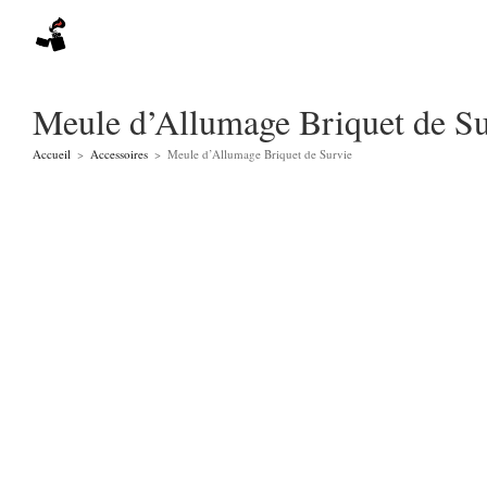
Skip
to
content
Meule d’Allumage Briquet de Su
Accueil
>
Accessoires
>
Meule d’Allumage Briquet de Survie