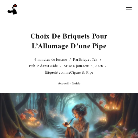
Skip
to
content
Choix De Briquets Pour
L’Allumage D’une Pipe
4 minutes de lecture
Par
Briquet-Tek
Publié dans
Guide
Mise à jour
août 3, 2026
Étiqueté comme
Cigare & Pipe
Accueil
-
Guide