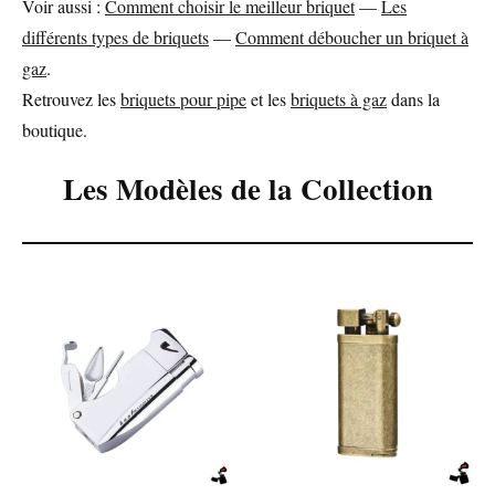
Voir aussi :
Comment choisir le meilleur briquet
—
Les
différents types de briquets
—
Comment déboucher un briquet à
gaz
.
Retrouvez les
briquets pour pipe
et les
briquets à gaz
dans la
boutique.
Les Modèles de la Collection